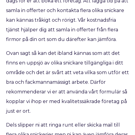
dags för er att boka ett företag. Att lägga tid på att
samla in offerter och kontakta flera olika snickare
kan kännas tråkigt och rörigt. Vår kostnadsfria
tjänst hjälper dig att samla in offerter från flera
firmor på din ort som du därefter kan jämföra.
Ovan sagt så kan det ibland kännas som att det
finns en uppsjö av olika snickare tillgängliga i ditt
område och det är svårt att veta vilka som utför ett
bra och fackmannamässigt arbete. Därför
rekommenderar vi er att använda vårt formulär så
kopplar vi ihop er med kvalitetssäkrade företag på
just er ort.
Dels slipper ni att ringa runt eller skicka mail till
flera olika snickerier men ni kan även jämföra deras