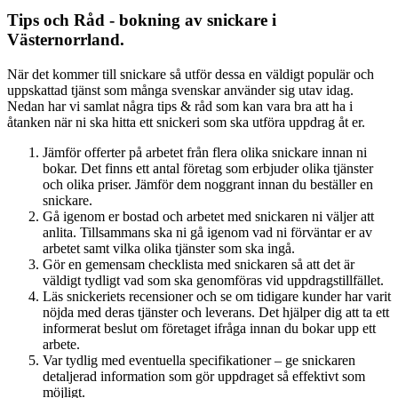
Tips och Råd - bokning av snickare​ i
Västernorrland.
När det kommer till snickare så utför dessa en väldigt populär och
uppskattad tjänst som många svenskar använder sig utav idag.
Nedan har vi samlat några tips & råd som kan vara bra att ha i
åtanken när ni ska hitta ett snickeri som ska utföra uppdrag åt er.
Jämför offerter på arbetet från flera olika snickare innan ni
bokar. Det finns ett antal företag som erbjuder olika tjänster
och olika priser. Jämför dem noggrant innan du beställer en
snickare.
Gå igenom er bostad och arbetet med snickaren ni väljer att
anlita. Tillsammans ska ni gå igenom vad ni förväntar er av
arbetet samt vilka olika tjänster som ska ingå.
Gör en gemensam checklista med snickaren så att det är
väldigt tydligt vad som ska genomföras vid uppdragstillfället.
Läs snickeriets recensioner och se om tidigare kunder har varit
nöjda med deras tjänster och leverans. Det hjälper dig att ta ett
informerat beslut om företaget ifråga innan du bokar upp ett
arbete.
Var tydlig med eventuella specifikationer – ge snickaren
detaljerad information som gör uppdraget så effektivt som
möjligt.