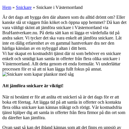
Hem
»
Snickare
»
Snickare i Västernorrland
Är det dags att bygga den där altanen som du alltid drömt om? Eller
kanske slå ut väggen från köket och öppna upp hemmet? Då kan det
vara väldigt skönt att jämföra snickare i Västernorrland via
BraHantverkare.nu. På detta sätt kan ni lägga er värdefulla tid på
andra saker. Vi tycker det ska vara enkelt att jämföra snickare. Låt
inte en dålig erfarenhet av en gammal hantverkare dra ner den
härliga känslan av en nybyggd altan i ditt hem.
Vi har skapat en kostnadsfri tjänst där ni som behöver en snickare
enkelt och smidigt kan samla in offerter från flera olika snickare i
Västernorrland. Allt detta genom ett enda formulär. Vi underlättar
processen för er så att ni kan lägga fullt fokus på annat.
Att jämföra snickare är viktigt!
När ni bestämt er för att anlita ett snickeri så är det dags för er att
boka ett företag. Att lägga tid på att samla in offerter och kontakta
flera olika snickare kan kännas tråkigt och rörigt. Vår kostnadsfria
tjänst hjälper dig att samla in offerter från flera firmor på din ort som
du därefter kan jämföra.
Ovan sagt så kan det ibland kännas som att det finns en uppsjö av