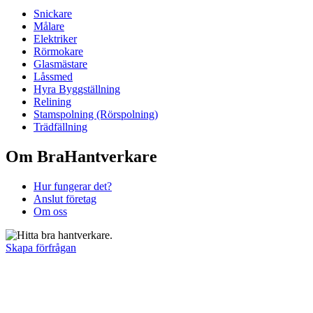
Snickare
Målare
Elektriker
Rörmokare
Glasmästare
Låssmed
Hyra Byggställning
Relining
Stamspolning (Rörspolning)
Trädfällning
Om BraHantverkare
Hur fungerar det?
Anslut företag
Om oss
Skapa förfrågan