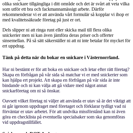
olika snickare tillgängliga i ditt område och det är svårt att veta vilka
som utför ett bra och fackmannamässigt arbete. Därför
rekommenderar vi er att använda vårt formulär så kopplar vi ihop er
med kvalitetssäkrade företag på just er ort.
Dels slipper ni att ringa runt eller skicka mail till flera olika
snickerier men ni kan även jämföra deras priser och offerter
sinsemellan. På så sätt säkerställer ni att ni inte betalar för mycket för
ert uppdrag.
Tänk på detta när du bokar en snickare​ i Västernorrland.
Har ni bestämt er för att boka en snickare
och letar efter rätt företag?
Skapa en förfrågan på vår sida så matchar vi er med snickerier som
kan hjälpa ert projekt. Att skapa en förfrågan på vår sida är inte
bindande och ni kan välja att gå vidare med något annat
snickarföretag om ni så önskar.
Oavsett vilket företag ni väljer att använda er utav så är det viktigt att
ni går igenom uppdraget med företaget och förklarar tydligt vad ni
förväntar er utav arbetet. För att undvika missförstånd kan ni även
göra en checklista på eventuella specialsaker som ska genomföras
vid uppdragstillfället.