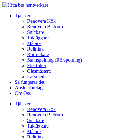
Hoppa
till
Tjänster
innehåll
Renovera Kök
Renovera Badrum
Snickare
Takläggare
Målare
Relining
Rörmokare
Stamspolning (Rörspolning)
Elektriker
Glasmästare
Låssmed
Så fungerar det
Anslut företag
Om Oss
Tjänster
Renovera Kök
Renovera Badrum
Snickare
Takläggare
Målare
Relining