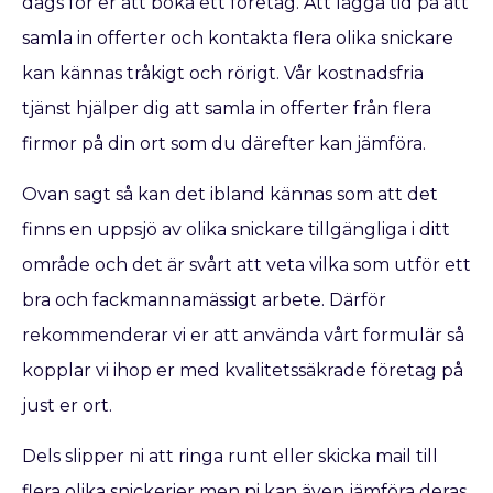
dags för er att boka ett företag. Att lägga tid på att
samla in offerter och kontakta flera olika snickare
kan kännas tråkigt och rörigt. Vår kostnadsfria
tjänst hjälper dig att samla in offerter från flera
firmor på din ort som du därefter kan jämföra.
Ovan sagt så kan det ibland kännas som att det
finns en uppsjö av olika snickare tillgängliga i ditt
område och det är svårt att veta vilka som utför ett
bra och fackmannamässigt arbete. Därför
rekommenderar vi er att använda vårt formulär så
kopplar vi ihop er med kvalitetssäkrade företag på
just er ort.
Dels slipper ni att ringa runt eller skicka mail till
flera olika snickerier men ni kan även jämföra deras