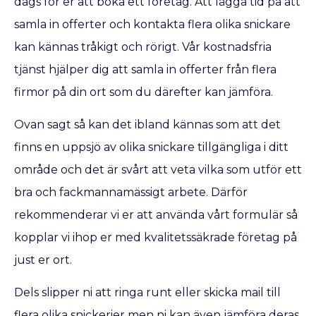
dags för er att boka ett företag. Att lägga tid på att
samla in offerter och kontakta flera olika snickare
kan kännas tråkigt och rörigt. Vår kostnadsfria
tjänst hjälper dig att samla in offerter från flera
firmor på din ort som du därefter kan jämföra.
Ovan sagt så kan det ibland kännas som att det
finns en uppsjö av olika snickare tillgängliga i ditt
område och det är svårt att veta vilka som utför ett
bra och fackmannamässigt arbete. Därför
rekommenderar vi er att använda vårt formulär så
kopplar vi ihop er med kvalitetssäkrade företag på
just er ort.
Dels slipper ni att ringa runt eller skicka mail till
flera olika snickerier men ni kan även jämföra deras