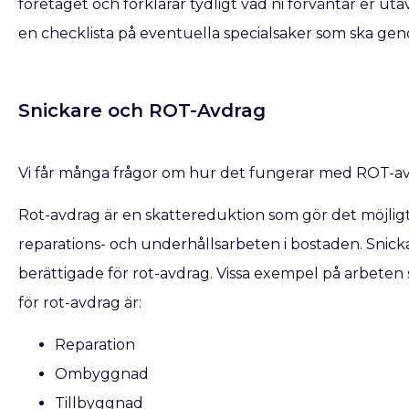
företaget och förklarar tydligt vad ni förväntar er ut
en checklista på eventuella specialsaker som ska geno
Snickare och ROT-Avdrag
Vi får många frågor om hur det fungerar med ROT-av
Rot-avdrag är en skattereduktion som gör det möjligt f
reparations- och underhållsarbeten i bostaden. Snic
berättigade för rot-avdrag. Vissa exempel på arbeten 
för rot-avdrag är:
Reparation
Ombyggnad
Tillbyggnad