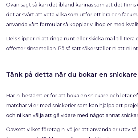
Ovan sagt så kan det ibland kännas som att det finns e
det är svårt att veta vilka som utför ett bra och fac
använda vårt formulär så kopplar vi ihop er med kvalit
Dels slipper ni att ringa runt eller skicka mail till fle
offerter sinsemellan. På så sätt säkerställer ni att ni 
Tänk på detta när du bokar en snickare​ 
Har ni bestämt er för att boka en snickare
och letar e
matchar vi er med snickerier som kan hjälpa ert projek
och ni kan välja att gå vidare med något annat snicka
Oavsett vilket företag ni väljer att använda er utav s