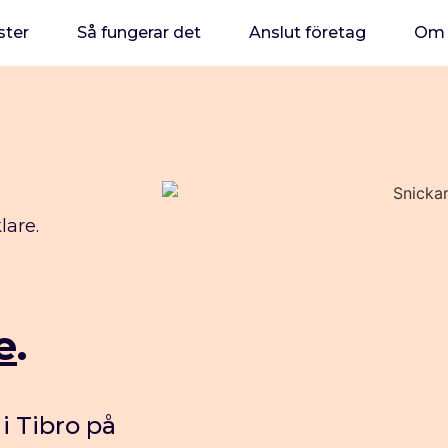
ster
Så fungerar det
Anslut företag
Om 
lare.
e
.
 i Tibro på