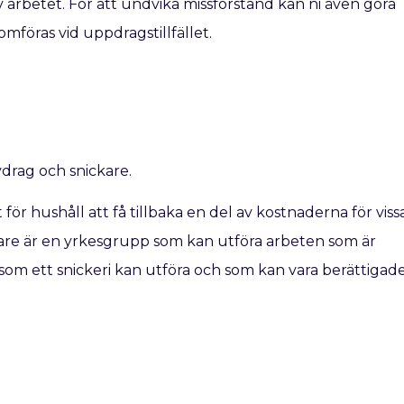
av arbetet. För att undvika missförstånd kan ni även göra
mföras vid uppdragstillfället.
drag och snickare.
ör hushåll att få tillbaka en del av kostnaderna för viss
kare är en yrkesgrupp som kan utföra arbeten som är
som ett snickeri kan utföra och som kan vara berättigad