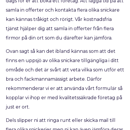
dags för er att boka ett företag. Att lägga tid på att
samla in offerter och kontakta flera olika snickare
kan kännas tråkigt och rörigt. Vår kostnadsfria
tjänst hjälper dig att samla in offerter från flera
firmor på din ort som du därefter kan jämföra.
Ovan sagt så kan det ibland kännas som att det
finns en uppsjö av olika snickare tillgängliga i ditt
område och det är svårt att veta vilka som utför ett
bra och fackmannamässigt arbete. Därför
rekommenderar vi er att använda vårt formulär så
kopplar vi ihop er med kvalitetssäkrade företag på
just er ort.
Dels slipper ni att ringa runt eller skicka mail till
flera olika snickerier men ni kan även jämföra deras