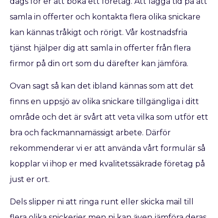
dags för er att boka ett företag. Att lägga tid på att
samla in offerter och kontakta flera olika snickare
kan kännas tråkigt och rörigt. Vår kostnadsfria
tjänst hjälper dig att samla in offerter från flera
firmor på din ort som du därefter kan jämföra.
Ovan sagt så kan det ibland kännas som att det
finns en uppsjö av olika snickare tillgängliga i ditt
område och det är svårt att veta vilka som utför ett
bra och fackmannamässigt arbete. Därför
rekommenderar vi er att använda vårt formulär så
kopplar vi ihop er med kvalitetssäkrade företag på
just er ort.
Dels slipper ni att ringa runt eller skicka mail till
flera olika snickerier men ni kan även jämföra deras