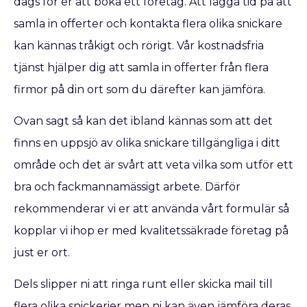
dags för er att boka ett företag. Att lägga tid på att
samla in offerter och kontakta flera olika snickare
kan kännas tråkigt och rörigt. Vår kostnadsfria
tjänst hjälper dig att samla in offerter från flera
firmor på din ort som du därefter kan jämföra.
Ovan sagt så kan det ibland kännas som att det
finns en uppsjö av olika snickare tillgängliga i ditt
område och det är svårt att veta vilka som utför ett
bra och fackmannamässigt arbete. Därför
rekommenderar vi er att använda vårt formulär så
kopplar vi ihop er med kvalitetssäkrade företag på
just er ort.
Dels slipper ni att ringa runt eller skicka mail till
flera olika snickerier men ni kan även jämföra deras