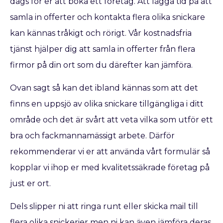
dags för er att boka ett företag. Att lägga tid på att
samla in offerter och kontakta flera olika snickare
kan kännas tråkigt och rörigt. Vår kostnadsfria
tjänst hjälper dig att samla in offerter från flera
firmor på din ort som du därefter kan jämföra.
Ovan sagt så kan det ibland kännas som att det
finns en uppsjö av olika snickare tillgängliga i ditt
område och det är svårt att veta vilka som utför ett
bra och fackmannamässigt arbete. Därför
rekommenderar vi er att använda vårt formulär så
kopplar vi ihop er med kvalitetssäkrade företag på
just er ort.
Dels slipper ni att ringa runt eller skicka mail till
flera olika snickerier men ni kan även jämföra deras