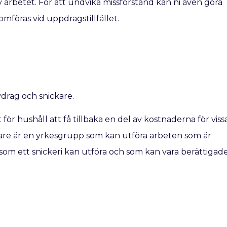
av arbetet. För att undvika missförstånd kan ni även göra
mföras vid uppdragstillfället.
drag och snickare.
ör hushåll att få tillbaka en del av kostnaderna för viss
kare är en yrkesgrupp som kan utföra arbeten som är
som ett snickeri kan utföra och som kan vara berättigad