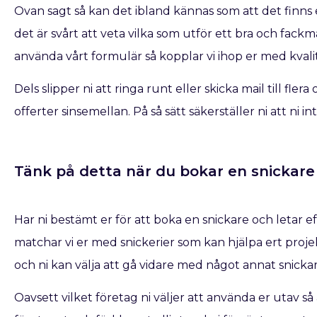
Ovan sagt så kan det ibland kännas som att det finns e
det är svårt att veta vilka som utför ett bra och fac
använda vårt formulär så kopplar vi ihop er med kvalit
Dels slipper ni att ringa runt eller skicka mail till fle
offerter sinsemellan. På så sätt säkerställer ni att ni 
Tänk på detta när du bokar en snickare​ 
Har ni bestämt er för att boka en snickare
och letar e
matchar vi er med snickerier som kan hjälpa ert projek
och ni kan välja att gå vidare med något annat snicka
Oavsett vilket företag ni väljer att använda er utav s