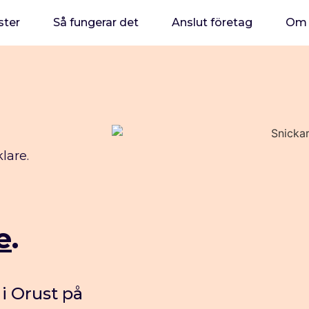
ster
Så fungerar det
Anslut företag
Om 
klare.
e
.
 i Orust på