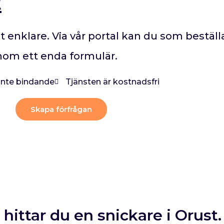
t
rit enklare. Via vår portal kan du som bestäl
enom ett enda formulär.
 inte bindande
Tjänsten är kostnadsfri
Skapa förfrågan
 hittar du en snickare i Orust.