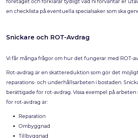
företaget och förklarar tydligt vad ni förväntar er ut
en checklista på eventuella specialsaker som ska geno
Snickare och ROT-Avdrag
Vi får många frågor om hur det fungerar med ROT-av
Rot-avdrag är en skattereduktion som gör det möjligt f
reparations- och underhållsarbeten i bostaden. Snic
berättigade för rot-avdrag. Vissa exempel på arbeten 
för rot-avdrag är:
Reparation
Ombyggnad
Tillbyggnad