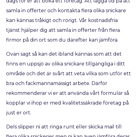
dags för er att boka ett företag. Att lägga tid på att
samla in offerter och kontakta flera olika snickare
kan kännas tråkigt och rörigt. Vår kostnadsfria
tjänst hjälper dig att samla in offerter från flera
firmor på din ort som du därefter kan jämföra.
Ovan sagt så kan det ibland kännas som att det
finns en uppsjö av olika snickare tillgängliga i ditt
område och det är svårt att veta vilka som utför ett
bra och fackmannamässigt arbete. Därför
rekommenderar vi er att använda vårt formulär så
kopplar vi ihop er med kvalitetssäkrade företag på
just er ort.
Dels slipper ni att ringa runt eller skicka mail till
flera olika snickerier men ni kan även jämföra deras