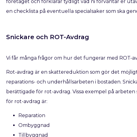
företaget och förklarar tydligt vad ni förväntar er ut
en checklista på eventuella specialsaker som ska geno
Snickare och ROT-Avdrag
Vi får många frågor om hur det fungerar med ROT-av
Rot-avdrag är en skattereduktion som gör det möjligt f
reparations- och underhållsarbeten i bostaden. Snic
berättigade för rot-avdrag. Vissa exempel på arbeten 
för rot-avdrag är:
Reparation
Ombyggnad
Tillbyggnad