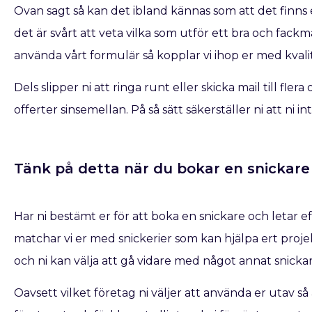
Ovan sagt så kan det ibland kännas som att det finns e
det är svårt att veta vilka som utför ett bra och fac
använda vårt formulär så kopplar vi ihop er med kvalit
Dels slipper ni att ringa runt eller skicka mail till fle
offerter sinsemellan. På så sätt säkerställer ni att ni 
Tänk på detta när du bokar en snickare​ 
Har ni bestämt er för att boka en snickare
och letar e
matchar vi er med snickerier som kan hjälpa ert projek
och ni kan välja att gå vidare med något annat snicka
Oavsett vilket företag ni väljer att använda er utav s