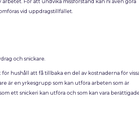
av arbetet. För att undvika missförstånd kan ni även göra
mföras vid uppdragstillfället.
drag och snickare.
ör hushåll att få tillbaka en del av kostnaderna för viss
kare är en yrkesgrupp som kan utföra arbeten som är
som ett snickeri kan utföra och som kan vara berättigad