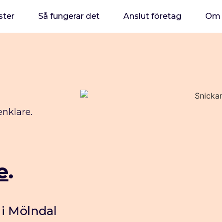
ster
Så fungerar det
Anslut företag
Om 
enklare.
e
.
 i Mölndal