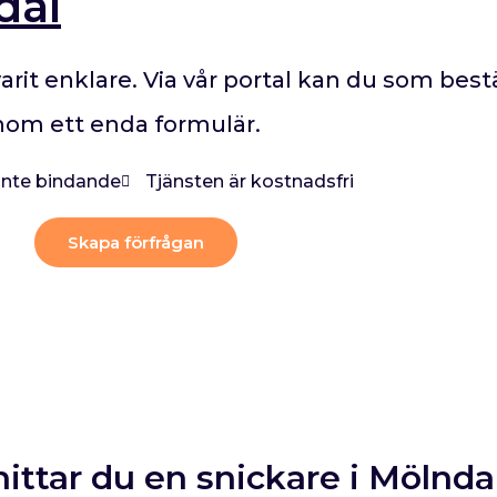
dal
varit enklare. Via vår portal kan du som best
enom ett enda formulär.
 inte bindande
Tjänsten är kostnadsfri
Skapa förfrågan
hittar du en snickare i Mölndal