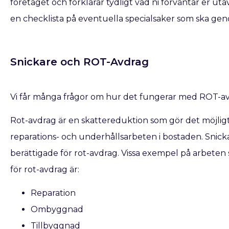
företaget och förklarar tydligt vad ni förväntar er ut
en checklista på eventuella specialsaker som ska geno
Snickare och ROT-Avdrag
Vi får många frågor om hur det fungerar med ROT-av
Rot-avdrag är en skattereduktion som gör det möjligt f
reparations- och underhållsarbeten i bostaden. Snic
berättigade för rot-avdrag. Vissa exempel på arbeten 
för rot-avdrag är:
Reparation
Ombyggnad
Tillbyggnad