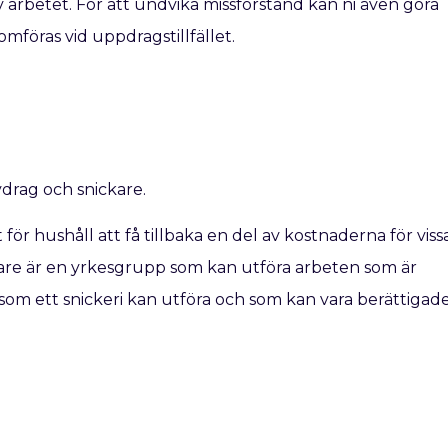
av arbetet. För att undvika missförstånd kan ni även göra
mföras vid uppdragstillfället.
drag och snickare.
ör hushåll att få tillbaka en del av kostnaderna för viss
kare är en yrkesgrupp som kan utföra arbeten som är
som ett snickeri kan utföra och som kan vara berättigad