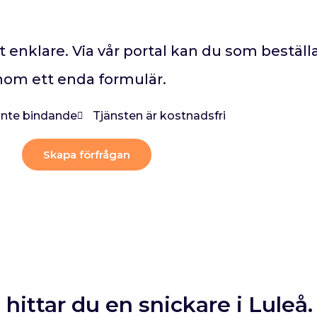
rit enklare. Via vår portal kan du som bestäl
enom ett enda formulär.
 inte bindande
Tjänsten är kostnadsfri
Skapa förfrågan
 hittar du en snickare i Luleå.