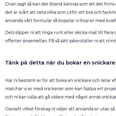
Ovan sagt så kan det ibland kännas som att det finns e
det är svårt att veta vilka som utför ett bra och fac
använda vårt formulär så kopplar vi ihop er med kvalit
Dels slipper ni att ringa runt eller skicka mail till fle
offerter sinsemellan. På så sätt säkerställer ni att ni 
Tänk på detta när du bokar en snickare​ 
Har ni bestämt er för att boka en snickare
och letar e
matchar vi er med snickerier som kan hjälpa ert projek
och ni kan välja att gå vidare med något annat snicka
Oavsett vilket företag ni väljer att använda er utav s