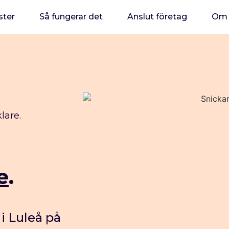
ster
Så fungerar det
Anslut företag
Om 
lare.
e
.
 i Luleå på