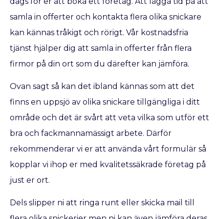
dags för er att boka ett företag. Att lägga tid på att
samla in offerter och kontakta flera olika snickare
kan kännas tråkigt och rörigt. Vår kostnadsfria
tjänst hjälper dig att samla in offerter från flera
firmor på din ort som du därefter kan jämföra.
Ovan sagt så kan det ibland kännas som att det
finns en uppsjö av olika snickare tillgängliga i ditt
område och det är svårt att veta vilka som utför ett
bra och fackmannamässigt arbete. Därför
rekommenderar vi er att använda vårt formulär så
kopplar vi ihop er med kvalitetssäkrade företag på
just er ort.
Dels slipper ni att ringa runt eller skicka mail till
flera olika snickerier men ni kan även jämföra deras