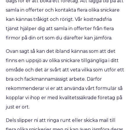
dags för er att boka ett företag. Att lägga tid på att
samla in offerter och kontakta flera olika snickare
kan kännas tråkigt och rörigt. Vår kostnadsfria
tjänst hjälper dig att samla in offerter från flera
firmor på din ort som du därefter kan jämföra.
Ovan sagt så kan det ibland kännas som att det
finns en uppsjö av olika snickare tillgängliga i ditt
område och det är svårt att veta vilka som utför ett
bra och fackmannamässigt arbete. Därför
rekommenderar vi er att använda vårt formulär så
kopplar vi ihop er med kvalitetssäkrade företag på
just er ort.
Dels slipper ni att ringa runt eller skicka mail till
flera olika snickerier men ni kan även jämföra deras