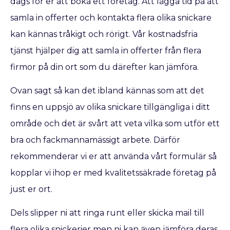
dags för er att boka ett företag. Att lägga tid på att
samla in offerter och kontakta flera olika snickare
kan kännas tråkigt och rörigt. Vår kostnadsfria
tjänst hjälper dig att samla in offerter från flera
firmor på din ort som du därefter kan jämföra.
Ovan sagt så kan det ibland kännas som att det
finns en uppsjö av olika snickare tillgängliga i ditt
område och det är svårt att veta vilka som utför ett
bra och fackmannamässigt arbete. Därför
rekommenderar vi er att använda vårt formulär så
kopplar vi ihop er med kvalitetssäkrade företag på
just er ort.
Dels slipper ni att ringa runt eller skicka mail till
flera olika snickerier men ni kan även jämföra deras