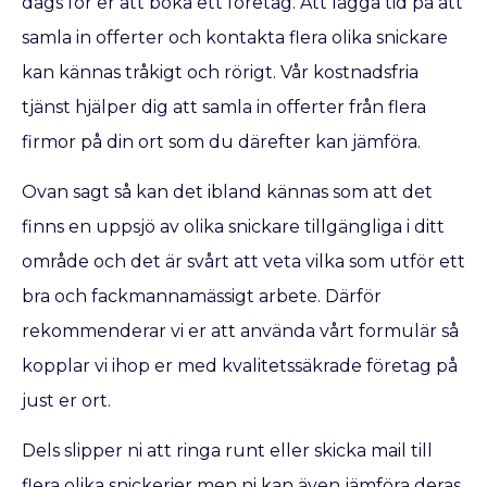
dags för er att boka ett företag. Att lägga tid på att
samla in offerter och kontakta flera olika snickare
kan kännas tråkigt och rörigt. Vår kostnadsfria
tjänst hjälper dig att samla in offerter från flera
firmor på din ort som du därefter kan jämföra.
Ovan sagt så kan det ibland kännas som att det
finns en uppsjö av olika snickare tillgängliga i ditt
område och det är svårt att veta vilka som utför ett
bra och fackmannamässigt arbete. Därför
rekommenderar vi er att använda vårt formulär så
kopplar vi ihop er med kvalitetssäkrade företag på
just er ort.
Dels slipper ni att ringa runt eller skicka mail till
flera olika snickerier men ni kan även jämföra deras