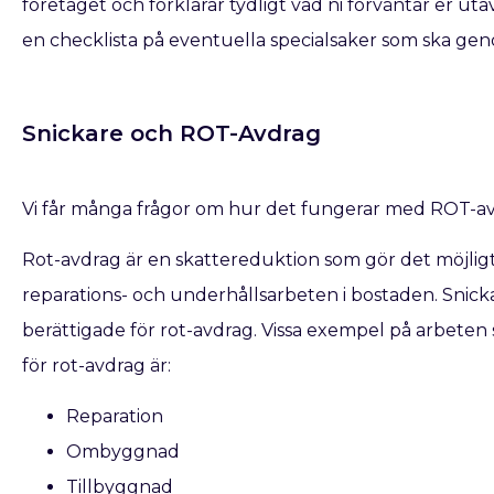
företaget och förklarar tydligt vad ni förväntar er ut
en checklista på eventuella specialsaker som ska geno
Snickare och ROT-Avdrag
Vi får många frågor om hur det fungerar med ROT-av
Rot-avdrag är en skattereduktion som gör det möjligt f
reparations- och underhållsarbeten i bostaden. Snic
berättigade för rot-avdrag. Vissa exempel på arbeten 
för rot-avdrag är:
Reparation
Ombyggnad
Tillbyggnad