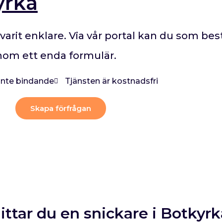
yrka
 varit enklare. Via vår portal kan du som bes
enom ett enda formulär.
 inte bindande
Tjänsten är kostnadsfri
Skapa förfrågan
ittar du en snickare i Botkyrk