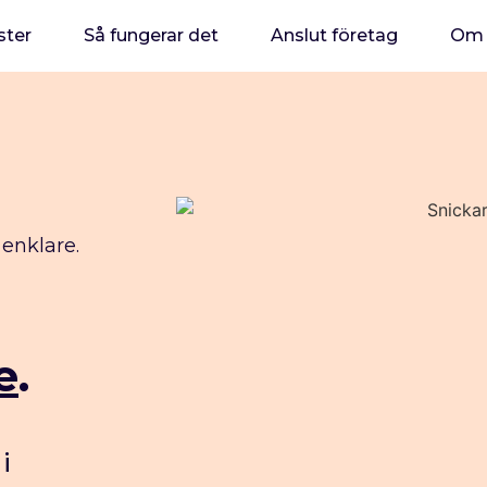
ster
Så fungerar det
Anslut företag
Om 
 enklare.
e
.
i