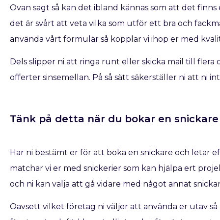
Ovan sagt så kan det ibland kännas som att det finns e
det är svårt att veta vilka som utför ett bra och fac
använda vårt formulär så kopplar vi ihop er med kvalit
Dels slipper ni att ringa runt eller skicka mail till fle
offerter sinsemellan. På så sätt säkerställer ni att ni 
Tänk på detta när du bokar en snickare​ 
Har ni bestämt er för att boka en snickare
och letar e
matchar vi er med snickerier som kan hjälpa ert projek
och ni kan välja att gå vidare med något annat snicka
Oavsett vilket företag ni väljer att använda er utav s