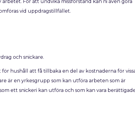
av arbetet. För att undvika missförstånd kan ni även göra
mföras vid uppdragstillfället.
drag och snickare.
ör hushåll att få tillbaka en del av kostnaderna för viss
kare är en yrkesgrupp som kan utföra arbeten som är
som ett snickeri kan utföra och som kan vara berättigad