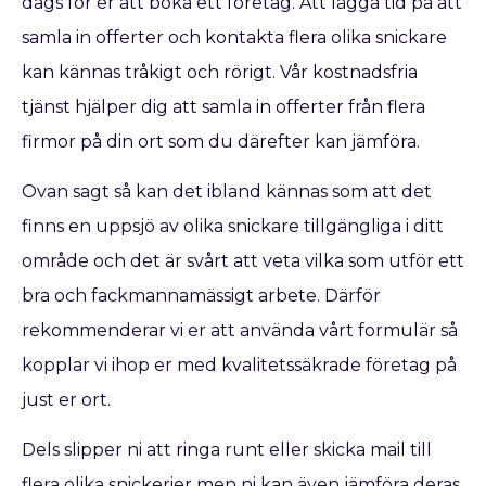
dags för er att boka ett företag. Att lägga tid på att
samla in offerter och kontakta flera olika snickare
kan kännas tråkigt och rörigt. Vår kostnadsfria
tjänst hjälper dig att samla in offerter från flera
firmor på din ort som du därefter kan jämföra.
Ovan sagt så kan det ibland kännas som att det
finns en uppsjö av olika snickare tillgängliga i ditt
område och det är svårt att veta vilka som utför ett
bra och fackmannamässigt arbete. Därför
rekommenderar vi er att använda vårt formulär så
kopplar vi ihop er med kvalitetssäkrade företag på
just er ort.
Dels slipper ni att ringa runt eller skicka mail till
flera olika snickerier men ni kan även jämföra deras