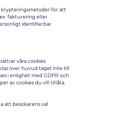
e krypteringsmetoder för att
ex. fakturering eller
ersonligt identifierbar
bättrar våra cookies
s över huvud taget inte till
okies i enlighet med GDPR och
 av cookies du vill tillåta.
a att besökarens val