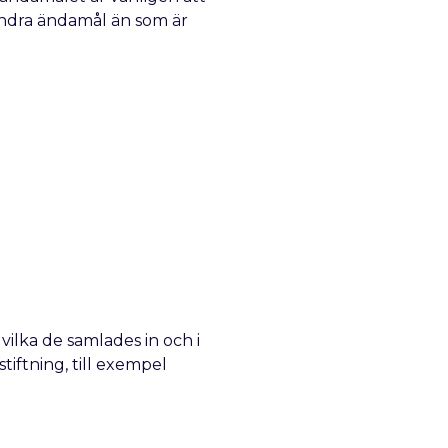
andra ändamål än som är
ilka de samlades in och i
iftning, till exempel