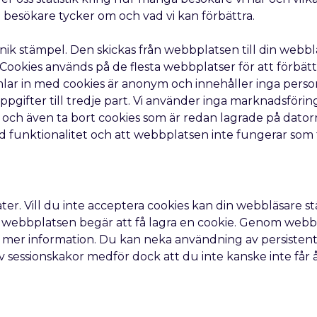
a besökare tycker om och vad vi kan förbättra.
unik stämpel. Den skickas från webbplatsen till din webb
 Cookies används på de flesta webbplatser för att förb
amlar in med cookies är anonym och innehåller inga per
uppgifter till tredje part. Vi använder inga marknadsför
s och även ta bort cookies som är redan lagrade på dator
rad funktionalitet och att webbplatsen inte fungerar som 
låter. Vill du inte acceptera cookies kan din webbläsare st
ång webbplatsen begär att få lagra en cookie. Genom webb
ör mer information. Du kan neka användning av persistent
sessionskakor medför dock att du inte kanske inte får å