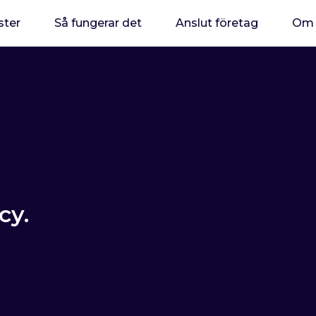
ster
Så fungerar det
Anslut företag
Om 
cy.