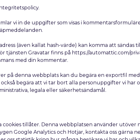
egritetspolicy.
ar vi in de uppgifter som visas i kommentarsformuläre
skräpmeddelanden.
dress (även kallat hash-värde) kan komma att sändas till
för tjänsten Gravatar finns på https://automattic.com/pr
lsammans med din kommentar.
rer på denna webbplats kan du begära en exportfil med
 också begära att vi tar bort alla personuppgifter vi har 
inistrativa, legala eller säkerhetsändamål.
ga cookies tillåter. Denna webbplatsen använder utöver
ktygen Google Analytics och Hotjar, kontakta oss gärna ne
ger oss statistik kring hur många besökare vi har och vil