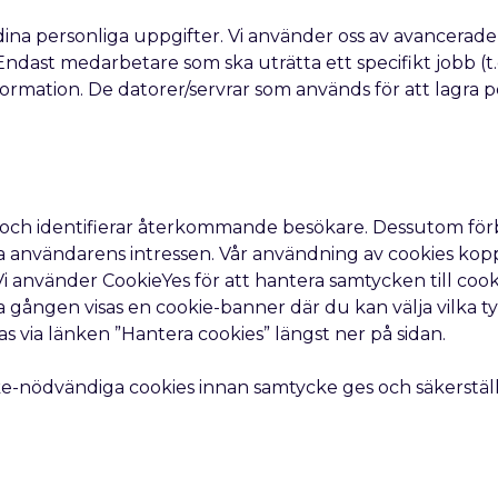
a dina personliga uppgifter. Vi använder oss av avancerad
ndast medarbetare som ska uträtta ett specifikt jobb (t.
information. De datorer/servrar som används för att lagra p
ats och identifierar återkommande besökare. Dessutom för
nvändarens intressen. Vår användning av cookies koppla
 Vi använder CookieYes för att hantera samtycken till co
gången visas en cookie-banner där du kan välja vilka typer
as via länken ”Hantera cookies” längst ner på sidan.
cke-nödvändiga cookies innan samtycke ges och säkerställ