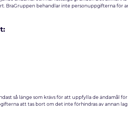
gärt. BraGruppen behandlar inte personuppgifterna för 
t:
t så länge som krävs för att uppfylla de ändamål för v
fterna att tas bort om det inte förhindras av annan lagst