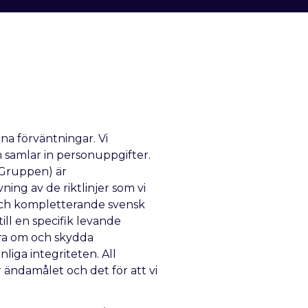
ina förväntningar. Vi
 samlar in personuppgifter.
aGruppen) är
ng av de riktlinjer som vi
 och kompletterande svensk
ill en specifik levande
mera om och skydda
liga integriteten. All
 ändamålet och det för att vi