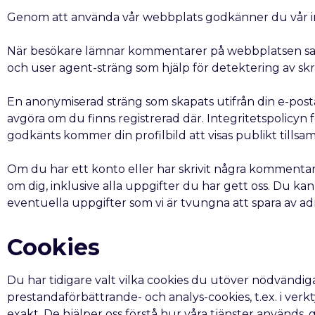
Genom att använda vår webbplats godkänner du vår int
När besökare lämnar kommentarer på webbplatsen saml
och user agent-sträng som hjälp för detektering av 
En anonymiserad sträng som skapats utifrån din e-posta
avgöra om du finns registrerad där. Integritetspolicyn 
godkänts kommer din profilbild att visas publikt til
Om du har ett konto eller har skrivit några kommenta
om dig, inklusive alla uppgifter du har gett oss. Du kan
eventuella uppgifter som vi är tvungna att spara av adm
Cookies
Du har tidigare valt vilka cookies du utöver nödvändi
prestandaförbättrande- och analys-cookies, t.ex. i ver
exakt. De hjälper oss förstå hur våra tjänster används, 