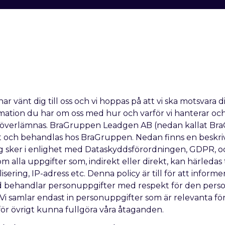
har vänt dig till oss och vi hoppas på att vi ska motsvara d
rmation du har om oss med hur och varför vi hanterar och
 överlämnas. BraGruppen Leadgen AB (nedan kallat Br
och behandlas hos BraGruppen. Nedan finns en beskrivni
ing sker i enlighet med Dataskyddsförordningen, GDPR,
 alla uppgifter som, indirekt eller direkt, kan härledas t
ering, IP-adress etc. Denna policy är till för att infor
tid behandlar personuppgifter med respekt för den person
 Vi samlar endast in personuppgifter som är relevanta för
för övrigt kunna fullgöra våra åtaganden.