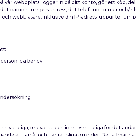
på vår webbplats, loggar in på ditt konto, gör ett köp, delt
itt namn, din e-postadress, ditt telefonnummer och/elle
r och webbläsare, inklusive din IP-adress, uppgifter om
tt:
a personliga behov
 undersökning
dvändiga, relevanta och inte överflödiga för det ändam
ljande ändamål och har rättsliga grunder. Det allmänna