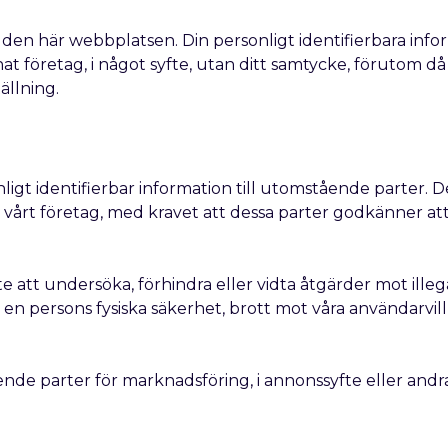
 den här webbplatsen. Din personligt identifierbara inf
nnat företag, i något syfte, utan ditt samtycke, förutom då
ällning.
sonligt identifierbar information till utomstående parter.
r vårt företag, med kravet att dessa parter godkänner at
te att undersöka, förhindra eller vidta åtgärder mot illeg
 en persons fysiska säkerhet, brott mot våra användarvillk
ende parter för marknadsföring, i annonssyfte eller and